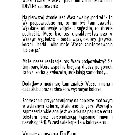
Wasze twarze + Wasze pasje lub zainteresowania =
IDEALNE zaproszenie
Na pierwszej stronie jest Wasz owalny „portret” - to
Wy podpowiadacie mi, co ma być tam zawarte.
Wysyłacie mi swoje zdjęcie i sugestie, co chcecie
podkreślić. Może być coś charakterystycznego w
Waszym wyglądzie – broda, wąsy, okulary, grzywka,
koczek, loczki… Albo może Wasze zainteresowania
lub pasje?
Może nasze realizacje coś Wam podpowiedzą? Są
tam pary, które wspólnie biegają, chodzą po górach,
tańczą, kochają zwierzęta, uwielbiają samochody…
Dodatkowo mogą się tam znaleźć Wasze imiona i
data ślubu oraz serduszko w wybranym kolorze.
Zaproszenie przygotowujemy na papierze matowym
w wybranym kolorze, otwierane do góry. Wewnątrz
zaproszenia wklejana jest wkładka na papierze ecru z
tekstem oraz personalizacją (wpisanie imion i
nazwisk gości). W zestawie koperta w kolorze ecru.
Wymiary zaproszenia: 15 x 15 cm